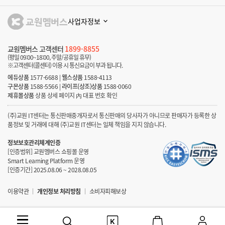
사업자정보
교원멤버스 고객센터
1899-8855
(평일 09:00~18:00, 주말/공휴일 휴무)
※고객센터(콜센터) 이용 시 통신요금이 부과 됩니다.
에듀상품
1577-6688
|
웰스상품
1588-4113
구몬상품
1588-5566
|
라이프(상조)상품
1588-0060
제휴몰상품
상품 상세 페이지 內 대표 번호 확인
(주)교원 IT센터는 통신판매중개자로서 통신판매의 당사자가 아니므로 판매자가 등록한 상
품정보 및 거래에 대해 (주)교원 IT센터는 일체 책임을 지지 않습니다.
정보보호관리체계인증
[인증범위] 교원멤버스 쇼핑몰 운영
Smart Learning Platform 운영
[인증기간] 2025.08.06 ~ 2028.08.05
이용약관
개인정보 처리방침
소비자피해보상