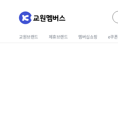
교원브랜드
제휴브랜드
멤버십쇼핑
e쿠폰
가전
영상가전
식품
청소기
여행상품권
영업e쿠폰
교육상품
드롱기
생활가전
기프티콘
홈쎄라
라이프
세라잼
상품권
휴대폰
여행
웰스패키지
호텔
인터넷
렌터
생활/주방용품
냉장고
건강/의료용품
세탁/건조기
디지털/컴퓨터
계절가전
스포츠/레저/자동차
주방가전
가구/인테리어
이미용가전