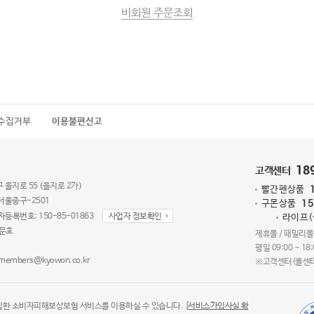
비회원 주문조회
수집거부
이용불편신고
18
고객센터
 을지로 55 (을지로 2가)
빨간펜상품
15
서울중구-2501
구몬상품
자등록번호: 150-85-01863
사업자 정보확인
라이프
손문호
제휴몰 / 패밀리몰
평일 09:00 ~ 18
kmembers@kyowon.co.kr
※고객센터(콜센터
입한 소비자피해보상보험 서비스를 이용하실 수 있습니다. [
서비스가입사실 확