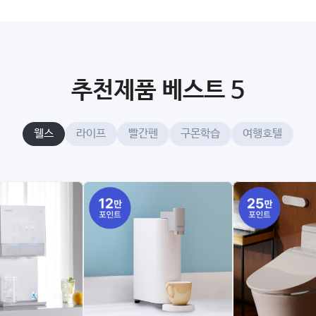
추천제품 베스트 5
웰스
라이프
빨간펜
구몬학습
여행호텔