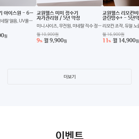
웰스 얼음정수기 아이스원 - 6개월 방문 관리 / 6년약정
교원웰스 미미 정수기
교원웰스 리모컨비
자가관리형 / 5년 약정
클린방수+ - 5년
미네랄 얼음, UV올케
미니 사이즈, 무전원, 미네랄 직수 정수
리모컨 조작, 듀얼 노즐
즈
기
노즐자동세척
월 10,900원
월 16,900원
00
원
9
월 9,900
11
월 14,900
원
원
%
%
더보기
이벤트