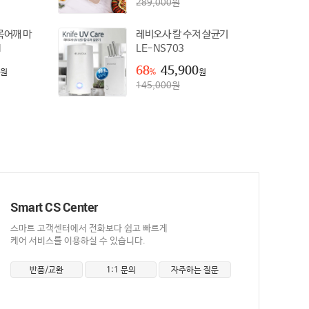
289,000
원
목어깨 마
레비오사 칼 수저 살균기
1
LE-NS703
68
45,900
원
%
원
145,000
원
Smart CS Center
스마트 고객센터에서 전화보다 쉽고 빠르게
케어 서비스를 이용하실 수 있습니다.
반품/교환
1:1 문의
자주하는 질문