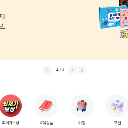
4
/
4
최저가보상
교육상품
여행
호텔