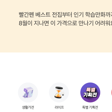
패션/뷰티/미용
욕실가전
유아동/반려동물용품
생활가전
취미/문구/악기
펫가전
생활가전
라이프
특별 기획전