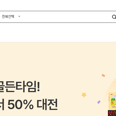
전체선택
TV
홈시네마/프로젝터
카