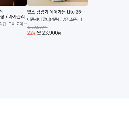
데
웰스 청정기 에어가든 Lite 26평형 - 5년약정/자가관리
약정 / 자가관리
이중케어 필터(4종), 낮은 소음, 디자
 팁, 도어 교체,
인어워드 수상
월 30,900원
22
월 23,900
원
%