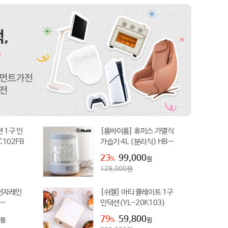
 1구 인
[홈바이홈] 휴미스 가열식
C102FB
가습기 4L (분리식) HBH-
HU1500H
23
99,000
%
원
129,000
원
 전자레인
[쉬젤] 아티 플레이트 1구
인덕션(YL-20K103)
79
59,800
원
%
원