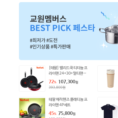
[테팔] 밸리드쿡 티타늄 프
라이팬 24+30+멀티팬
28cm
72
107,300
%
원
393,800
원
테팔 매직핸즈 플래티늄 프
라이팬 4P세트
45
75,800
%
원