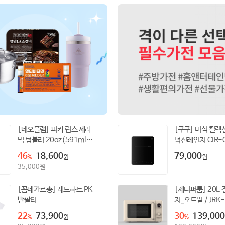
[네오플램] 피카 립스 세라
[쿠쿠] 미식 컬렉션
믹 텀블러 20oz(591ml)
덕션레인지 CIR-
베이지
46
18,600
79,000
%
원
원
35,000
원
[꼼데가르송] 레드하트 PK
[제니퍼룸] 20L
반팔티
지_오트밀 / JRK-
MO2001OM
22
73,900
30
139,000
%
원
%