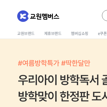
교원브랜드
제휴브랜드
멤버십쇼핑
e쿠폰
가전
영상가전
식품
청소기
여행상품권
영업e쿠폰
교육상품
드롱기
생활가전
기프티콘
홈쎄라
라이프
세라잼
상품권
휴대폰
여행
웰스패키지
호텔
인터넷
렌터
생활/주방용품
냉장고
건강/의료용품
세탁/건조기
디지털/컴퓨터
계절가전
스포츠/레저/자동차
주방가전
가구/인테리어
이미용가전